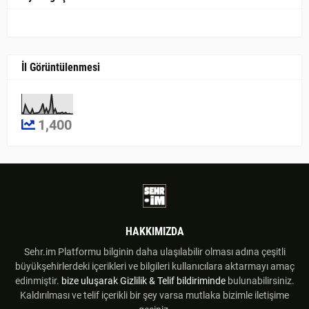
İl Görüntülenmesi
1,400
HAKKIMIZDA
Sehr.im Platformu bilginin daha ulaşılabilir olması adına çeşitli
büyükşehirlerdeki içerikleri ve bilgileri kullanıcılara aktarmayı amaç
edinmiştir.
bize uluşarak
Gizlilik & Telif bildiriminde
bulunabilirsiniz.
Kaldırılması ve telif içerikli bir şey varsa mutlaka bizimle iletişime