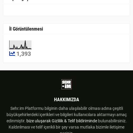
İl Görüntülenmesi
1,393
HAKKIMIZDA
Sehr.im Platformu bilginin daha ulaşılabilir olması adına çeşitli
büyükşehirlerdeki içerikleri ve bilgileri kullanıcılara aktarmayı amaç
edinmiştir.
bize uluşarak
Gizlilik & Telif bildiriminde
bulunabilirsiniz.
Kaldırılması ve telif içerikli bir şey varsa mutlaka bizimle iletişime