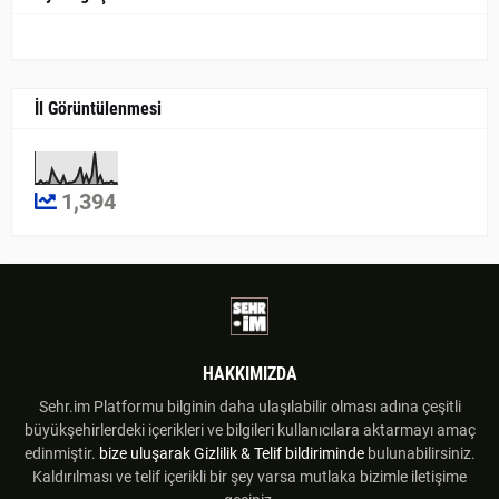
İl Görüntülenmesi
1,394
HAKKIMIZDA
Sehr.im Platformu bilginin daha ulaşılabilir olması adına çeşitli
büyükşehirlerdeki içerikleri ve bilgileri kullanıcılara aktarmayı amaç
edinmiştir.
bize uluşarak
Gizlilik & Telif bildiriminde
bulunabilirsiniz.
Kaldırılması ve telif içerikli bir şey varsa mutlaka bizimle iletişime